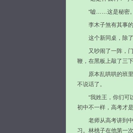
“嘘……这是秘密
李木子煞有其事
这个新同桌，除
又吵闹了一阵，
鞭，在黑板上敲了三
原本乱哄哄的班
不说话了。
“我姓王，你们可
初中不一样，高考才是
老师从高考讲到
习。林桃子在他第一