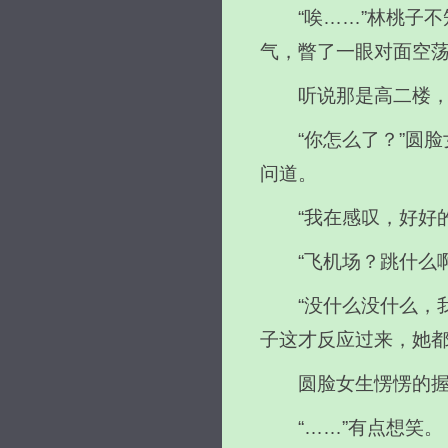
“唉……”林桃子
气，瞥了一眼对面空
听说那是高二楼
“你怎么了？”圆
问道。
“我在感叹，好好
“飞机场？跳什么
“没什么没什么，
子这才反应过来，她
圆脸女生愣愣的握
“……”有点想笑。