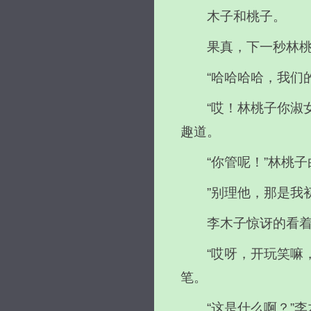
木子和桃子。
果真，下一秒林
“哈哈哈哈，我们
“哎！林桃子你淑
趣道。
“你管呢！”林桃
”别理他，那是我
李木子惊讶的看
“哎呀，开玩笑嘛
笔。
“这是什么啊？”