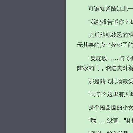
可谁知道陆江北
“我妈没告诉你？
之后他就残忍的
无其事的摸了摸桃子
“臭屁股……陆飞
陆家的门，溜进去对着
那是陆飞机场最
“同学？这里有人
是个脸圆圆的小
“哦……没有。”