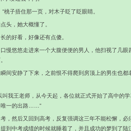
。”桃子捂住那一页，对木子眨了眨眼睛。
的点头，她大概懂了。
了长的好看，好像还有点傻。
门口慢悠悠走进来一个大腹便便的男人，他扫视了几眼
下。
里瞬间安静了下来，之前恨不得爬到房顶上的男生也都
以叫我王老师，从今天起，各位就正式开始了高中的
唯一的出路……”
中考，然后又回到高考，反复强调这三年不能松懈，必
次提到中考成绩的时候就睡着了，并且成功的梦到了陆