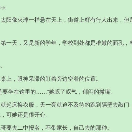
少女
，太阳像火球一样悬在天上，街道上鲜有行人出来，但
的第一天，又是新的学年，学校到处都是稚嫩的面孔，
外。
在桌上，眼神呆滞的盯着旁边空着的位置。
是要坐在这里的……”她叹了叹气，郁闷的撇嘴。
点就起床换衣服，天一亮就迫不及待的跑到隔壁去敲门
北，可她还是很开心。
北哥要去二中报名，不带家长，自己去的那种。