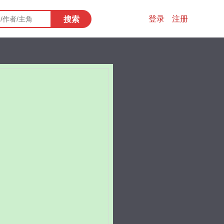
登录
注册
搜索