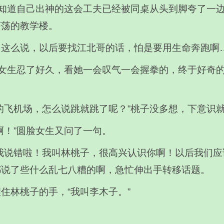
不知道自己出神的这会工夫已经被同桌从头到脚夸了一
荡荡的教学楼。
，这么说，以后要找江北哥的话，怕是要用生命奔跑啊
脸女生忍了好久，看她一会叹气一会握拳的，终于好奇
的飞机场，怎么说跳就跳了呢？”桃子没多想，下意识
啊！”圆脸女生又问了一句。
我说错啦！我叫林桃子，很高兴认识你啊！以后我们应
都说了些什么乱七八糟的啊，急忙伸出手转移话题。
住林桃子的手，“我叫李木子。”