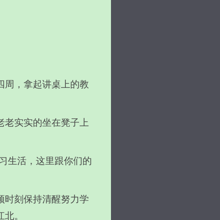
四周，拿起讲桌上的教
老老实实的坐在凳子上
学习生活，这里跟你们的
须时刻保持清醒努力学
江北。