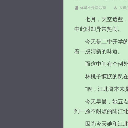
你是不是暗恋我
大胃
book
person_outline
七月，天空透蓝
中此时却异常热闹。
今天是二中开学
着一股清新的味道。
而这中间有个例
林桃子恹恹的趴
“唉，江北哥本来
今天早晨，她五
到一脸不耐烦的陆江
因为今天她和江