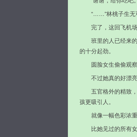
“谢谢，给你吃吧
“……”林桃子生
完了，这回飞机
班里的人已经来
的十分起劲。
圆脸女生偷偷观
不过她真的好漂
五官格外的精致
孩更吸引人。
就像一幅色彩浓
比她见过的所有